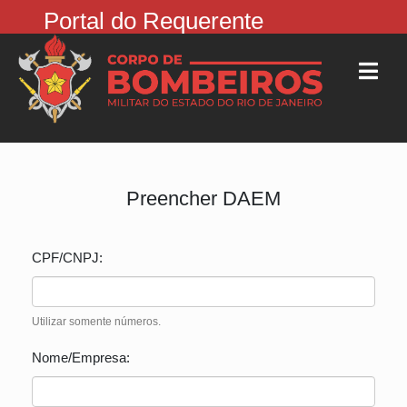
Portal do Requerente
Preencher DAEM
CPF/CNPJ:
Utilizar somente números.
Nome/Empresa: