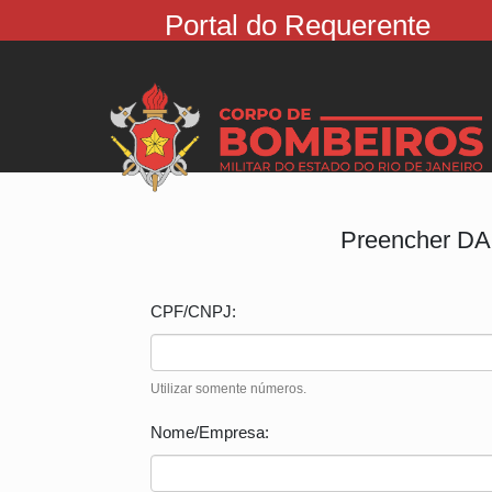
Portal do Requerente
Preencher D
CPF/CNPJ:
Utilizar somente números.
Nome/Empresa: