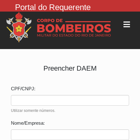
Portal do Requerente
Preencher DAEM
CPF/CNPJ:
Utilizar somente números.
Nome/Empresa: