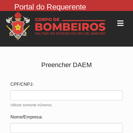
Portal do Requerente
Preencher DAEM
CPF/CNPJ:
Utilizar somente números.
Nome/Empresa: