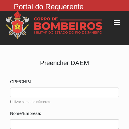
Portal do Requerente
Preencher DAEM
CPF/CNPJ:
Utilizar somente números.
Nome/Empresa: