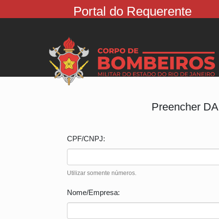
Portal do Requerente
Preencher D
CPF/CNPJ:
Utilizar somente números.
Nome/Empresa: