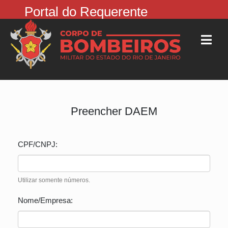
Portal do Requerente
Preencher DAEM
CPF/CNPJ:
Utilizar somente números.
Nome/Empresa: