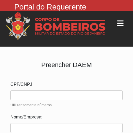
Portal do Requerente
Preencher DAEM
CPF/CNPJ:
Utilizar somente números.
Nome/Empresa: