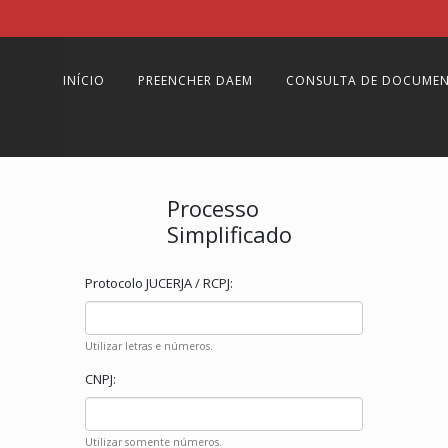
INÍCIO
PREENCHER DAEM
CONSULTA DE DOCUME
RELAÇÃO DE CADASTRADOS
Processo
Simplificado
Protocolo JUCERJA / RCPJ:
Utilizar letras e números.
CNPJ:
Utilizar somente números.