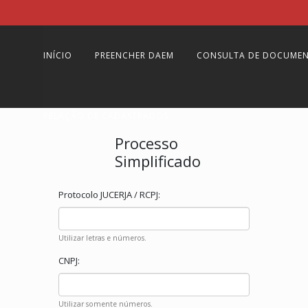
INÍCIO
PREENCHER DAEM
CONSULTA DE DOCUME
RELAÇÃO DE CADASTRADOS
Processo
Simplificado
Protocolo JUCERJA / RCPJ:
Utilizar letras e números.
CNPJ:
Utilizar somente números.