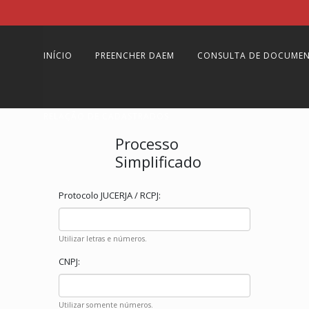
INÍCIO
PREENCHER DAEM
CONSULTA DE DOCUME
RELAÇÃO DE CADASTRADOS
Processo
Simplificado
Protocolo JUCERJA / RCPJ:
Utilizar letras e números.
CNPJ:
Utilizar somente números.