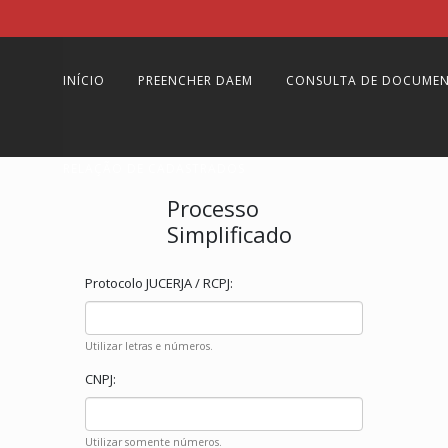
INÍCIO
PREENCHER DAEM
CONSULTA DE DOCUME
RELAÇÃO DE CADASTRADOS
Processo
Simplificado
Protocolo JUCERJA / RCPJ:
Utilizar letras e números.
CNPJ:
Utilizar somente números.