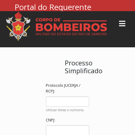
Portal do Requerente
Processo
Simplificado
Protocolo JUCERJA /
RCPJ:
Utilizar letras e números.
CNPJ: