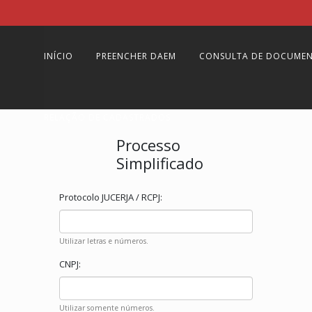
INÍCIO
PREENCHER DAEM
CONSULTA DE DOCUME
RELAÇÃO DE CADASTRADOS
Processo
Simplificado
Protocolo JUCERJA / RCPJ:
Utilizar letras e números.
CNPJ:
Utilizar somente números.