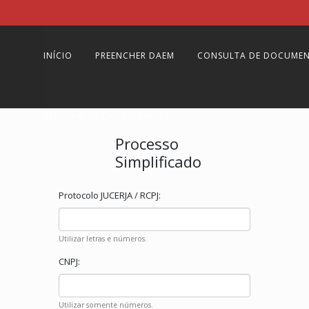
INÍCIO
PREENCHER DAEM
CONSULTA DE DOCUME
RELAÇÃO DE CADASTRADOS
Processo
Simplificado
Protocolo JUCERJA / RCPJ:
Utilizar letras e números.
CNPJ:
Utilizar somente números.