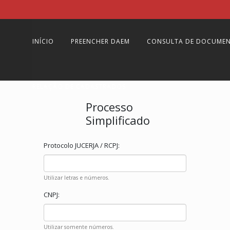
INÍCIO
PREENCHER DAEM
CONSULTA DE DOCUME
RELAÇÃO DE CADASTRADOS
Processo
Simplificado
Protocolo JUCERJA / RCPJ:
Utilizar letras e números.
CNPJ:
Utilizar somente números.