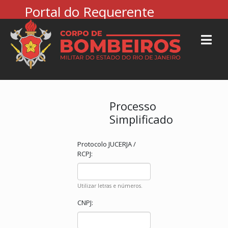
Portal do Requerente
Processo
Simplificado
Protocolo JUCERJA /
RCPJ:
Utilizar letras e números.
CNPJ: