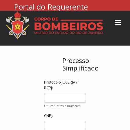
Portal do Requerente
Processo
Simplificado
Protocolo JUCERJA /
RCPJ:
Utilizar letras e números.
CNPJ: