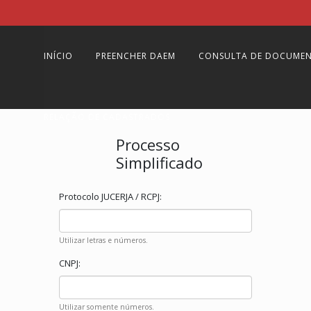
INÍCIO
PREENCHER DAEM
CONSULTA DE DOCUME
RELAÇÃO DE CADASTRADOS
Processo
Simplificado
Protocolo JUCERJA / RCPJ:
Utilizar letras e números.
CNPJ:
Utilizar somente números.