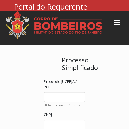
Portal do Requerente
Processo
Simplificado
Protocolo JUCERJA /
RCPJ:
Utilizar letras e números.
CNPJ: