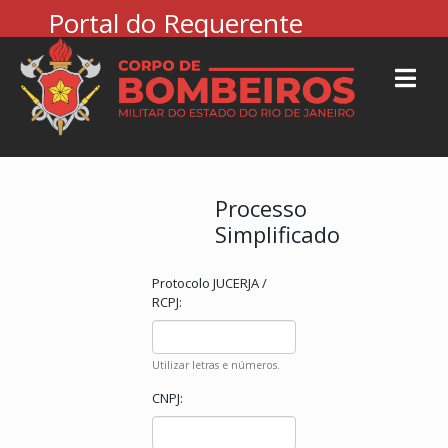
Portal do Requerente
Processo
Simplificado
Protocolo JUCERJA /
RCPJ:
Utilizar letras e números.
CNPJ: