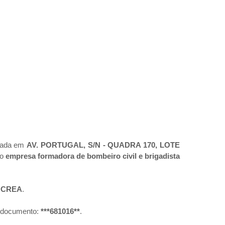
tuada em
AV. PORTUGAL, S/N - QUADRA 170, LOTE
mo
empresa formadora de bombeiro civil e brigadista
:
CREA
.
o documento:
***681016**
.