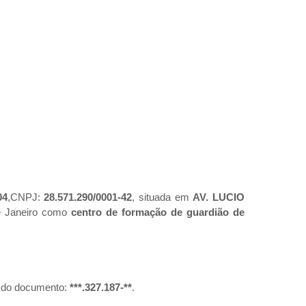
04
,CNPJ:
28.571.290/0001-42
, situada em
AV. LUCIO
de Janeiro como
centro de formação de guardião de
º do documento:
***.327.187-**
.