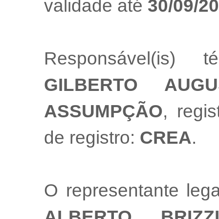
validade até
30/09/2
Responsável(is) t
GILBERTO AUG
ASSUMPÇÃO
, regis
de registro:
CREA
.
O representante le
ALBERTO BRIZZ