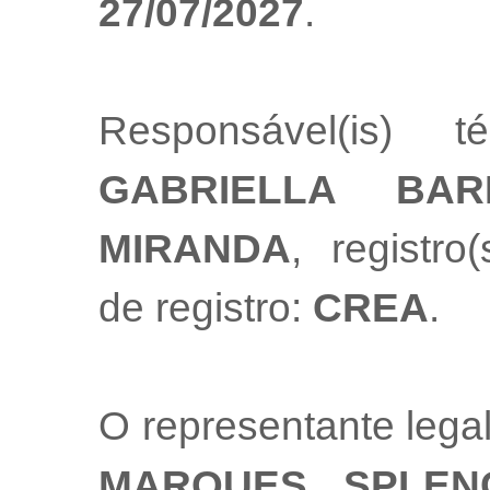
27/07/2027
.
Responsável(is) t
GABRIELLA BA
MIRANDA
, registro
de registro:
CREA
.
O representante leg
MARQUES SPLEN