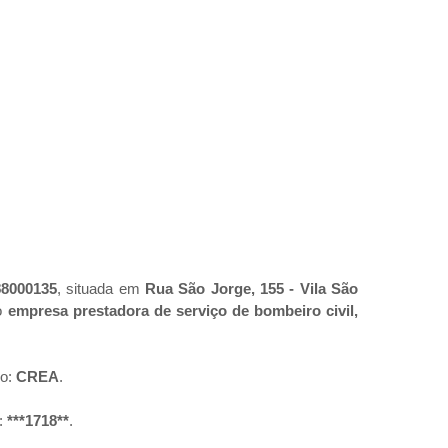
88000135
, situada em
Rua São Jorge, 155 - Vila São
mo
empresa prestadora de serviço de bombeiro civil,
ro:
CREA
.
:
***1718**
.