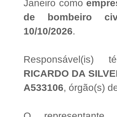
Janeiro como
empres
de bombeiro ci
10/10/2026
.
Responsável(is) t
RICARDO DA SILVE
A533106
, órgão(s) d
O representante