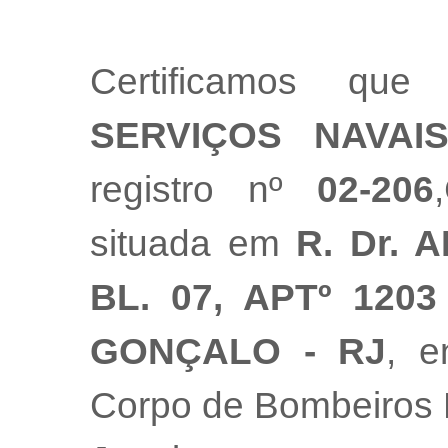
Certificamos q
SERVIÇOS NAVAI
registro nº
02-206
situada em
R. Dr. 
BL. 07, APTº 120
GONÇALO - RJ
, e
Corpo de Bombeiros M