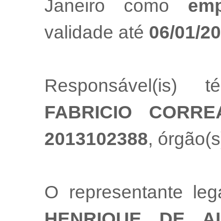
Janeiro como
emp
validade até
06/01/2
Responsável(is) t
FABRICIO CORRE
2013102388
, órgão(s
O representante le
HENRIQUE DE A