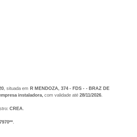
20
, situada em
R MENDOZA, 374 - FDS - - BRAZ DE
empresa instaladora,
com validade até
28/11/2026
.
stro:
CREA
.
*7970**
.