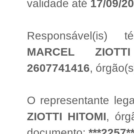
validade até
17/09/2
Responsável(is) t
MARCEL ZIOTTI
2607741416
, órgão(s
O representante leg
ZIOTTI HITOMI
, ór
documento:
***2257*