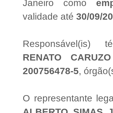
Janeiro como
emp
validade até
30/09/2
Responsável(is) t
RENATO CARUZO
200756478-5
, órgão(
O representante le
ALBERTO SIMAS 