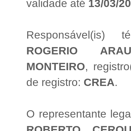
validade até
13/03/2
Responsável(is) t
ROGERIO ARA
MONTEIRO
, registr
de registro:
CREA
.
O representante leg
ROBERTO CERQU