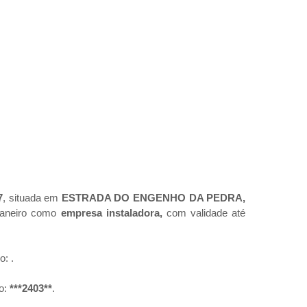
7
, situada em
ESTRADA DO ENGENHO DA PEDRA,
 Janeiro como
empresa instaladora,
com validade até
ro:
.
o:
***2403**
.