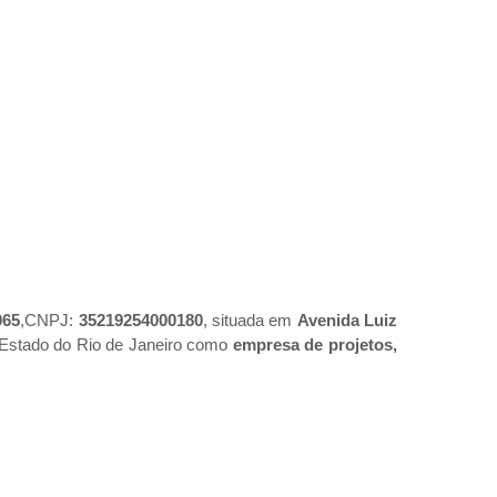
065
,CNPJ:
35219254000180
, situada em
Avenida Luiz
o Estado do Rio de Janeiro como
empresa de projetos,