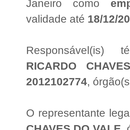
Janeiro como
emp
validade até
18/12/2
Responsável(is) t
RICARDO CHAVE
2012102774
, órgão(s
O representante leg
CHAVES DO VALE
,