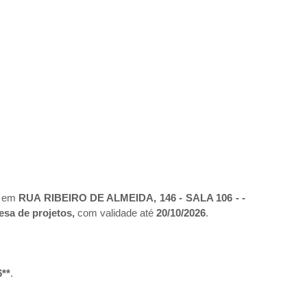
a em
RUA RIBEIRO DE ALMEIDA, 146 - SALA 106 - -
sa de projetos,
com validade até
20/10/2026
.
6**
.