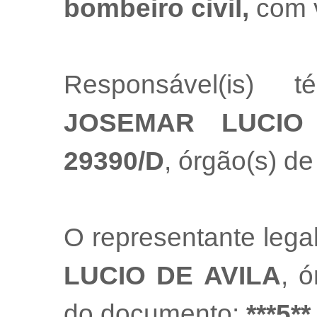
bombeiro civil,
com 
Responsável(is) t
JOSEMAR LUCIO
29390/D
, órgão(s) de
O representante leg
LUCIO DE AVILA
, 
do documento:
***5**