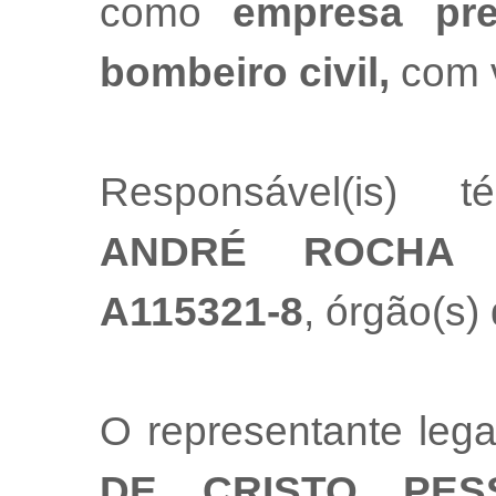
como
empresa pre
bombeiro civil,
com 
Responsável(is) t
ANDRÉ ROCHA 
A115321-8
, órgão(s)
O representante leg
DE CRISTO PES