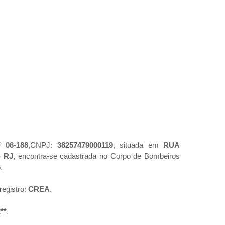
º
06-188
,CNPJ:
38257479000119
, situada em
RUA
- RJ
, encontra-se cadastrada no Corpo de Bombeiros
6
.
registro:
CREA
.
**
.