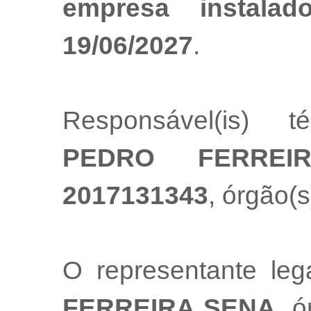
empresa instala
19/06/2027
.
Responsável(is) t
PEDRO FERREI
2017131343
, órgão(s
O representante le
FERREIRA SENA
, 