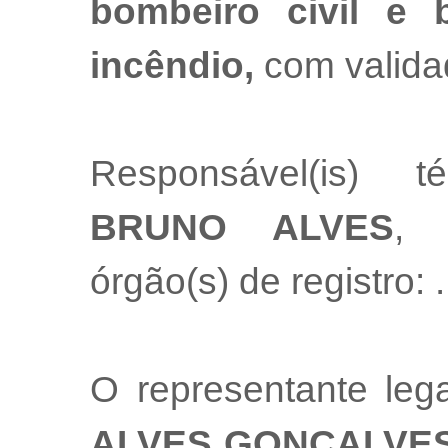
bombeiro civil e b
incêndio,
com valida
Responsável(is) t
BRUNO ALVES
, 
órgão(s) de registro:
.
O representante le
ALVES GONCALVE