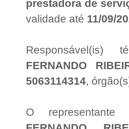
prestadora de servi
validade até
11/09/2
Responsável(is) t
FERNANDO RIBEI
5063114314
, órgão(s
O representante
FERNANDO RIB