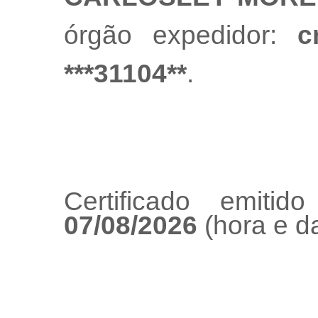
órgão expedidor:
c
***31104**
.
Certificado emiti
07/08/2026
(hora e da