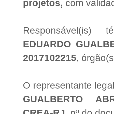
projetos,
com valida
Responsável(is) t
EDUARDO GUALB
2017102215
, órgão(s
O representante leg
GUALBERTO AB
CREA-RJ
, nº do do