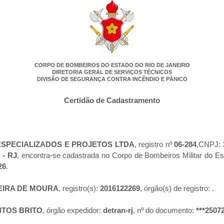
CORPO DE BOMBEIROS DO ESTADO DO RIO DE JANEIRO
DIRETORIA GERAL DE SERVIÇOS TÉCNICOS
DIVISÃO DE SEGURANÇA CONTRA INCÊNDIO E PÂNICO
Certidão de Cadastramento
SPECIALIZADOS E PROJETOS LTDA
, registro nº
06-284
,CNPJ:
 - RJ
, encontra-se cadastrada no Corpo de Bombeiros Militar do E
26
.
EIRA DE MOURA
, registro(s):
2016122269
, órgão(s) de registro:
.
NTOS BRITO
, órgão expedidor:
detran-rj
, nº do documento:
***2507