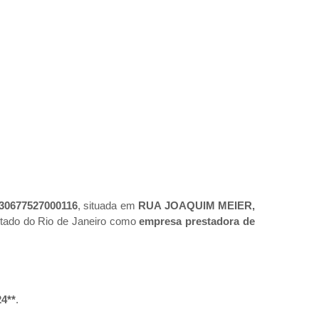
30677527000116
, situada em
RUA JOAQUIM MEIER,
stado do Rio de Janeiro como
empresa prestadora de
24**
.