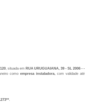
120
, situada em
RUA URUGUAIANA, 39 - SL 2006 - -
Janeiro como
empresa instaladora,
com validade até
.
1273**
.