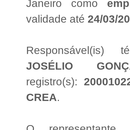
Janeiro como
emp
validade até
24/03/2
Responsável(is) t
JOSÉLIO GONÇ
registro(s):
2000102
CREA
.
O representante