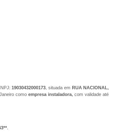
CNPJ:
19030432000173
, situada em
RUA NACIONAL,
e Janeiro como
empresa instaladora,
com validade até
63**
.