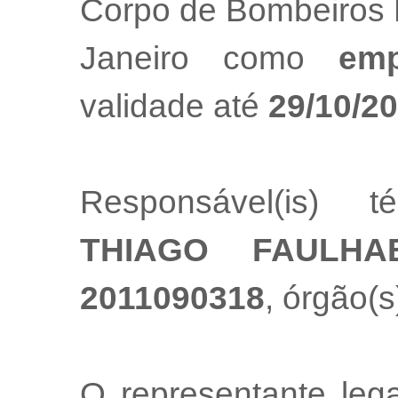
Corpo de Bombeiros M
Janeiro como
emp
validade até
29/10/2
Responsável(is) t
THIAGO FAULHA
2011090318
, órgão(s
O representante le