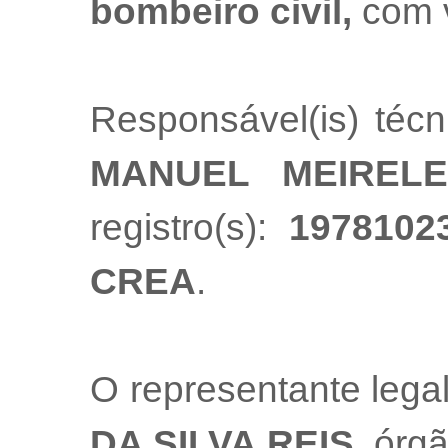
bombeiro civil,
com 
Responsável(is) téc
MANUEL MEIRELE
registro(s):
1978102
CREA
.
O representante leg
DA SILVA REIS
, órg